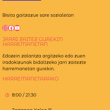
Bisita gaitzazue sare sozialetan
Instagram
Facebook
YouTube
JARRI ZAITEZ GUREKIN
HARREMANETAN
Edozein zalantza argitzeko edo zuen
iradokizunak bidaltzeko jarri zaitezte
harremanetan gurekin.
HARREMANETARAKO
8:00 / 21:30