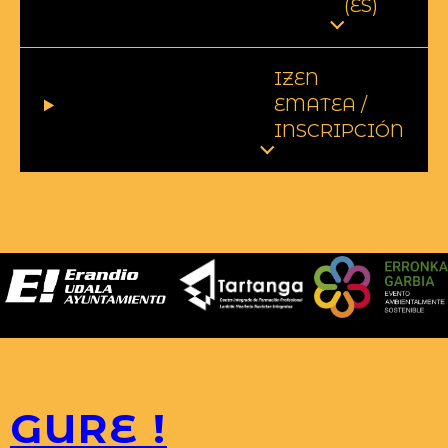
(ES)
IZEN
EMATEA /
INSCRIPCIÓN
GURE !