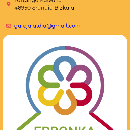
Tartanga Kalea 15,
48950 Erandio-Bizkaia
gurejaialdia@gmail.com