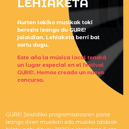
LEHIAKETA
Aurten tokiko musikak toki
berezia izango du GURE!
jaialdian. Lehiaketa berri bat
sortu dugu.
Este año la música local tendrá
un lugar especial en el festival
GURE!. Hemos creado un nuevo
concurso.
GURE! Jaialdiko programazioaren parte
izango diren musikari edo musika taldeak