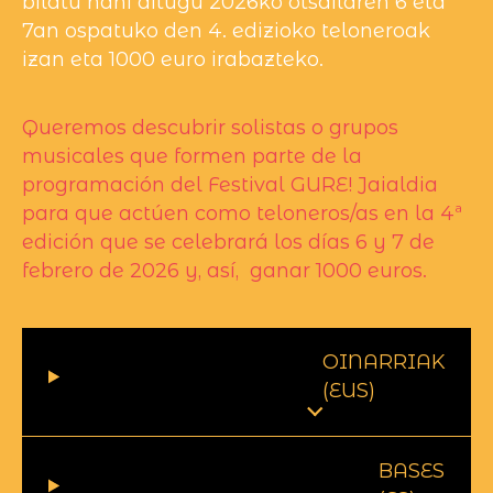
bilatu nahi ditugu 2026ko otsailaren 6 eta
7an ospatuko den 4. edizioko teloneroak
izan eta 1000 euro irabazteko.
Queremos descubrir solistas o grupos
musicales que formen parte de la
programación del Festival GURE! Jaialdia
para que actúen como teloneros/as en la 4ª
edición que se celebrará los días 6 y 7 de
febrero de 2026 y, así, ganar 1000 euros.
OINARRIAK
(EUS)
BASES